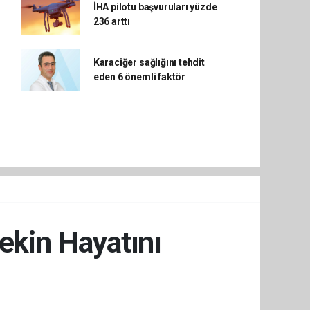
İHA pilotu başvuruları yüzde
236 arttı
Karaciğer sağlığını tehdit
eden 6 önemli faktör
ekin Hayatını