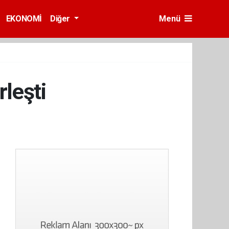
EKONOMİ
Diğer
Menü
leşti