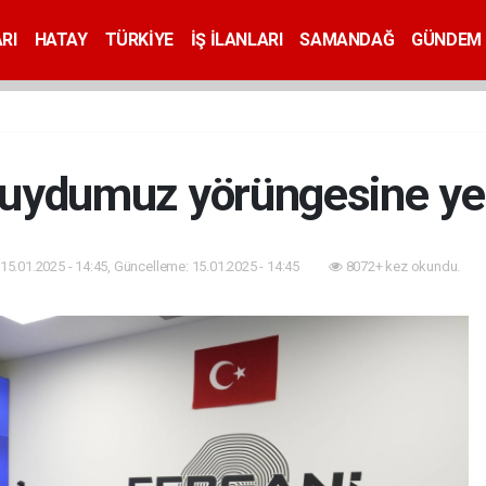
RI
HATAY
TÜRKİYE
İŞ İLANLARI
SAMANDAĞ
GÜNDEM
i uydumuz yörüngesine yer
15.01.2025 - 14:45, Güncelleme: 15.01.2025 - 14:45
8072+ kez okundu.