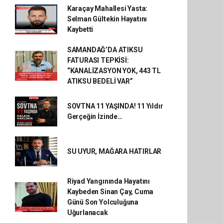
Karaçay Mahallesi Yasta:
Selman Gültekin Hayatını
Kaybetti
SAMANDAĞ’DA ATIKSU
FATURASI TEPKİSİ:
“KANALİZASYON YOK, 443 TL
ATIKSU BEDELİ VAR”
SOVTNA 11 YAŞINDA! 11 Yıldır
Gerçeğin İzinde…
SU UYUR, MAĞARA HATIRLAR
Riyad Yangınında Hayatını
Kaybeden Sinan Çay, Cuma
Günü Son Yolculuğuna
Uğurlanacak