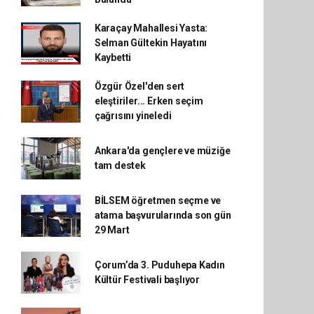
Karaçay Mahallesi Yasta:
Selman Gültekin Hayatını
Kaybetti
Özgür Özel'den sert
eleştiriler... Erken seçim
çağrısını yineledi
Ankara'da gençlere ve müziğe
tam destek
BİLSEM öğretmen seçme ve
atama başvurularında son gün
29 Mart
Çorum’da 3. Puduhepa Kadın
Kültür Festivali başlıyor