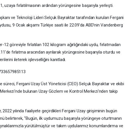
, uzaya fırlatılmasının ardından yörüngesine başarıyla yerleşti.
anı ve Teknoloji Lideri Selçuk Bayraktar tarafından kurulan Fergani
 uydusu, 9 Ocak akşamı Türkiye saati ile 22.09'da ABD'nin Vandenberg
2 göreviyle fırlatılan 102 kilogram ağırlığındaki uydu, fırlatmadan
3.11'de fırlatma aracından ayrılarak yörüngesine başarıyla oturdu ve
lerini ileterek işlevselliğini kanıtladı.
0733657985113
e süreci, Fergani Uzay Üst Yöneticisi (CEO) Selçuk Bayraktar ve ekibi
ji Merkezi'nde bulunan Uzay Gözlem ve Kontrol Merkezi'nden takip
 2022 yılında faaliyete geçirdikleri Fergani Uzay girişiminin bugün
üğünü belirterek, "Bugün, ilk uydumuzu başarıyla yörüngeye oturtmanın
aynaklarımızla yürütülmüştür ve takım uydularımız konumlandırma ve