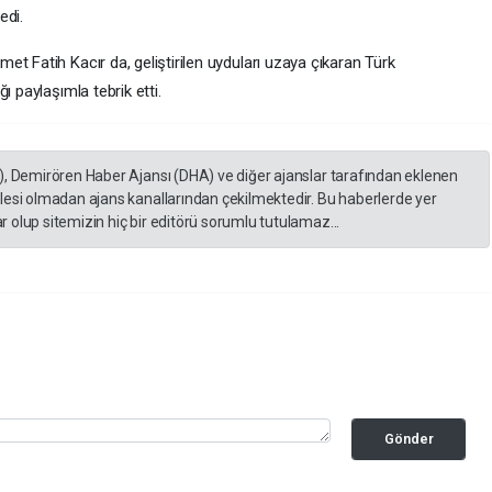
edi.
t Fatih Kacır da, geliştirilen uyduları uzaya çıkaran Türk
ı paylaşımla tebrik etti.
), Demirören Haber Ajansı (DHA) ve diğer ajanslar tarafından eklenen
lesi olmadan ajans kanallarından çekilmektedir. Bu haberlerde yer
 olup sitemizin hiç bir editörü sorumlu tutulamaz...
Gönder