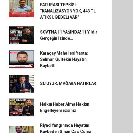
FATURASI TEPKİSİ:
“KANALİZASYON YOK, 443 TL
ATIKSU BEDELİ VAR”
SOVTNA 11 YAŞINDA! 11 Yıldır
Gerçeğin İzinde…
Karaçay Mahallesi Yasta:
Selman Gültekin Hayatını
Kaybetti
SU UYUR, MAĞARA HATIRLAR
Halkın Haber Alma Hakkını
Engelleyemezsiniz
Riyad Yangınında Hayatını
Kaybeden Sinan Çay, Cuma