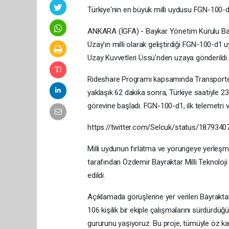
Türkiye'nin en büyük milli uydusu FGN-100-d1
ANKARA (İGFA) - Baykar Yönetim Kurulu Başk
Uzay'ın milli olarak geliştirdiği FGN-100-d1
Uzay Kuvvetleri Üssü'nden uzaya gönderildi.
Rideshare Programı kapsamında Transporter-1
yaklaşık 62 dakika sonra, Türkiye saatiyle 2
görevine başladı. FGN-100-d1, ilk telemetri veri
https://twitter.com/Selcuk/status/187934
Milli uydunun fırlatma ve yörüngeye yerleşm
tarafından Özdemir Bayraktar Milli Teknolo
edildi.
Açıklamada görüşlerine yer verilen Bayraktar,
106 kişilik bir ekiple çalışmalarını sürdürd
gururunu yaşıyoruz. Bu proje, tümüyle öz k