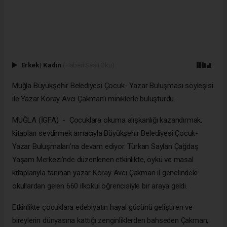
Erkek
|
Kadın
(Haberi Sesli Oku)
Muğla Büyükşehir Belediyesi Çocuk- Yazar Buluşması söyleşisi
ile Yazar Koray Avcı Çakman’ı miniklerle buluşturdu.
MUĞLA (İGFA) - Çocuklara okuma alışkanlığı kazandırmak,
kitapları sevdirmek amacıyla Büyükşehir Belediyesi Çocuk-
Yazar Buluşmaları’na devam ediyor. Türkan Saylan Çağdaş
Yaşam Merkezi’nde düzenlenen etkinlikte, öykü ve masal
kitaplarıyla tanınan yazar Koray Avcı Çakman il genelindeki
okullardan gelen 660 ilkokul öğrencisiyle bir araya geldi.
Etkinlikte çocuklara edebiyatın hayal gücünü geliştiren ve
bireylerin dünyasına kattığı zenginliklerden bahseden Çakman,