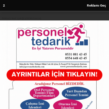
1
Reklamı Geç
Reklam kod içeriği yüklenmemiş.
Anasayfa
Muğla'da çocuklarla edebiyat dolu
bir gün
03.01.2025 - 14:05, Güncelleme: 03.01.2025 - 14:05
5361+ kez okundu.
ABONE OL