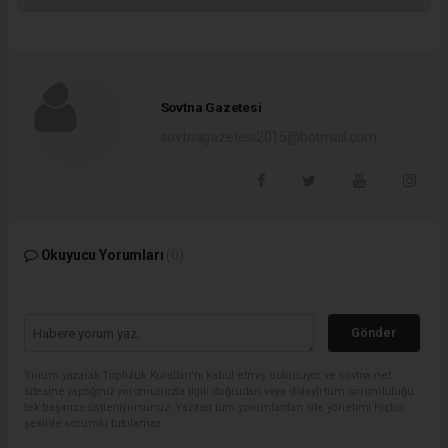
Sovtna Gazetesi
sovtnagazetesi2015@hotmail.com
Okuyucu Yorumları
(0)
Gönder
Yorum yazarak Topluluk Kuralları’nı kabul etmiş bulunuyor ve sovtna.net
sitesine yaptığınız yorumunuzla ilgili doğrudan veya dolaylı tüm sorumluluğu
tek başınıza üstleniyorsunuz. Yazılan tüm yorumlardan site yönetimi hiçbir
şekilde sorumlu tutulamaz.