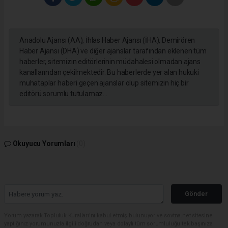
Anadolu Ajansı (AA), İhlas Haber Ajansı (İHA), Demirören
Haber Ajansı (DHA) ve diğer ajanslar tarafından eklenen tüm
haberler, sitemizin editörlerinin müdahalesi olmadan ajans
kanallarından çekilmektedir. Bu haberlerde yer alan hukuki
muhataplar haberi geçen ajanslar olup sitemizin hiç bir
editörü sorumlu tutulamaz...
Okuyucu Yorumları
(0)
Gönder
Yorum yazarak Topluluk Kuralları’nı kabul etmiş bulunuyor ve sovtna.net sitesine
yaptığınız yorumunuzla ilgili doğrudan veya dolaylı tüm sorumluluğu tek başınıza