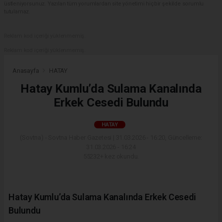
üstleniyorsunuz. Yazılan tüm yorumlardan site yönetimi hiçbir şekilde sorumlu
tutulamaz.
Reklam kod içeriği yüklenmemiş.
Reklam kod içeriği yüklenmemiş.
Anasayfa
HATAY
Hatay Kumlu’da Sulama Kanalında
Erkek Cesedi Bulundu
HATAY
(Sovtna) - Sovtna Haber Gazetesi | 31.03.2026 - 16:20, Güncelleme:
31.03.2026 - 16:24
55232+ kez okundu.
Hatay Kumlu’da Sulama Kanalında Erkek Cesedi
Bulundu