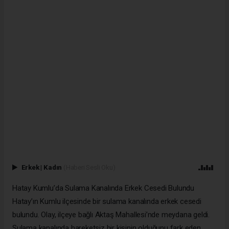
Erkek
|
Kadın
(Haberi Sesli Oku)
Hatay Kumlu’da Sulama Kanalında Erkek Cesedi Bulundu
Hatay’ın Kumlu ilçesinde bir sulama kanalında erkek cesedi
bulundu. Olay, ilçeye bağlı Aktaş Mahallesi’nde meydana geldi.
Sulama kanalında hareketsiz bir kişinin olduğunu fark eden