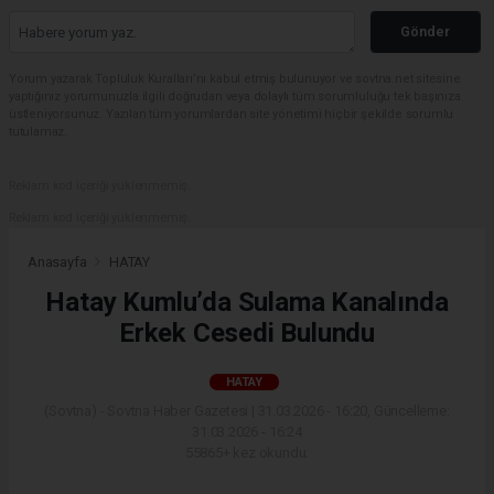
Gönder
Yorum yazarak Topluluk Kuralları’nı kabul etmiş bulunuyor ve sovtna.net sitesine
yaptığınız yorumunuzla ilgili doğrudan veya dolaylı tüm sorumluluğu tek başınıza
üstleniyorsunuz. Yazılan tüm yorumlardan site yönetimi hiçbir şekilde sorumlu
tutulamaz.
Reklam kod içeriği yüklenmemiş.
Reklam kod içeriği yüklenmemiş.
Anasayfa
HATAY
Hatay Kumlu’da Sulama Kanalında
Erkek Cesedi Bulundu
HATAY
(Sovtna) - Sovtna Haber Gazetesi | 31.03.2026 - 16:20, Güncelleme:
31.03.2026 - 16:24
55865+ kez okundu.