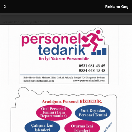
2
Reklamı Geç
Reklam kod içeriği yüklenmemiş.
Anasayfa
Mustafa Çiğdem'den Başkan
Yalçın'a ziyaret
28.08.2025 - 09:00, Güncelleme: 28.08.2025 - 09:00
5737+ kez okundu.
ABONE OL