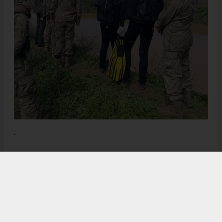
.
Anadolu Ajansı (AA), İhlas Haber Ajansı (İHA), Demirören
Haber Ajansı (DHA) ve diğer ajanslar tarafından eklenen tüm