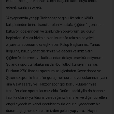
Burada konuşan Başkan Yalçın, başarılı futbolcuyu tebrik
ederek şunları söyledi:
“Altyapımızda yetişip Trabzonspor gibi ülkemizin köklü
kulüplerinden birine transfer olan Mustafa Çiğdem’i gönülden
kutluyor, gözlerinden ve gönlünden öpüyorum. Bu gurur
hepimizin. 6 yıldır bizimle olan Mustafa takımın beyniydi.
Ziyarette sporcumuza eşlik eden Kulüp Başkanımız Yunus
İloğlu’na, kulüp yöneticilerimize ve değerli velimiz Salih
Çiğdem’e de emek ve katkılarından dolayı teşekkür ediyorum.
Şu anda sporcu fabrikamızda 450 futbol kursiyerimiz var.
Bunların 270’i lisanslı sporcumuz. İçlerinden Kayserispor ve
Şuiçmezspor ile transfer görüşmeli süren oyuncularımızın yanı
sıra Galatasaray ve Trabzonspor gibi köklü kulüplerimize
transfer olan sporcularımız oldu. Önümüzdeki yıllarda bacasız
fabrika olarak yurtdışına vereceğimiz transfer ve diğer ücretleri
engelleyecek ve kendi çocuklarımızla onur duyacağımız bir
duruma geçmek üzere elimizden geleni yapıyoruz. Hayırlı