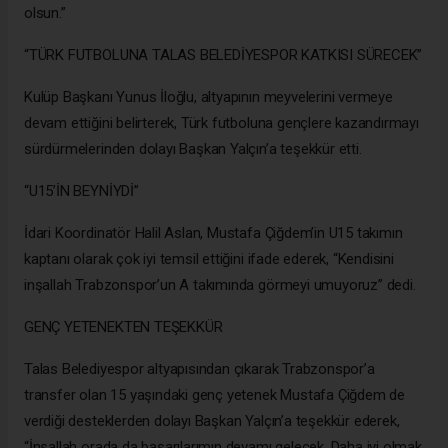
olsun.”
“TÜRK FUTBOLUNA TALAS BELEDİYESPOR KATKISI SÜRECEK”
Kulüp Başkanı Yunus İloğlu, altyapının meyvelerini vermeye
devam ettiğini belirterek, Türk futboluna gençlere kazandırmayı
sürdürmelerinden dolayı Başkan Yalçın’a teşekkür etti.
“U15’İN BEYNİYDİ”
İdari Koordinatör Halil Aslan, Mustafa Çiğdem’in U15 takımın
kaptanı olarak çok iyi temsil ettiğini ifade ederek, “Kendisini
inşallah Trabzonspor’un A takımında görmeyi umuyoruz” dedi.
GENÇ YETENEKTEN TEŞEKKÜR
Talas Belediyespor altyapısından çıkarak Trabzonspor’a
transfer olan 15 yaşındaki genç yetenek Mustafa Çiğdem de
verdiği desteklerden dolayı Başkan Yalçın’a teşekkür ederek,
“İnşallah orada da başarılarımın devamı gelecek. Daha iyi olmak