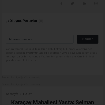
Okuyucu Yorumları
(0)
Gönder
Yorum yazarak Topluluk Kuralları’nı kabul etmiş bulunuyor ve sovtna.net
sitesine yaptığınız yorumunuzla ilgili doğrudan veya dolaylı tüm sorumluluğu
tek başınıza üstleniyorsunuz. Yazılan tüm yorumlardan site yönetimi hiçbir
şekilde sorumlu tutulamaz.
Reklam kod içeriği yüklenmemiş.
Reklam kod içeriği yüklenmemiş.
Anasayfa
HATAY
Karaçay Mahallesi Yasta: Selman