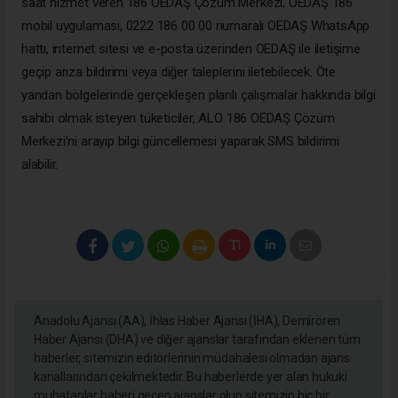
saat hizmet veren 186 OEDAŞ Çözüm Merkezi, OEDAŞ 186
mobil uygulaması, 0222 186 00 00 numaralı OEDAŞ WhatsApp
hattı, internet sitesi ve e-posta üzerinden OEDAŞ ile iletişime
geçip arıza bildirimi veya diğer taleplerini iletebilecek. Öte
yandan bölgelerinde gerçekleşen planlı çalışmalar hakkında bilgi
sahibi olmak isteyen tüketiciler, ALO 186 OEDAŞ Çözüm
Merkezi’ni arayıp bilgi güncellemesi yaparak SMS bildirimi
alabilir.
Anadolu Ajansı (AA), İhlas Haber Ajansı (İHA), Demirören
Haber Ajansı (DHA) ve diğer ajanslar tarafından eklenen tüm
haberler, sitemizin editörlerinin müdahalesi olmadan ajans
kanallarından çekilmektedir. Bu haberlerde yer alan hukuki
muhataplar haberi geçen ajanslar olup sitemizin hiç bir