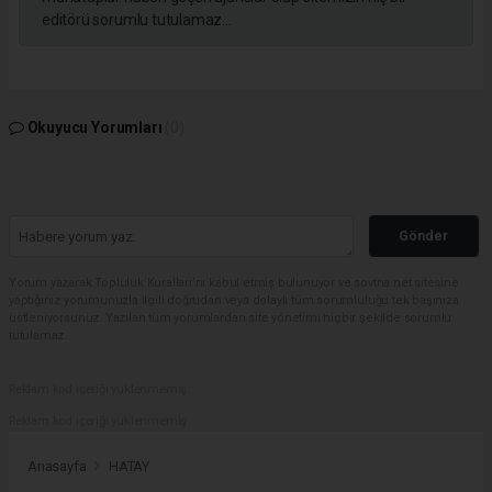
editörü sorumlu tutulamaz...
Okuyucu Yorumları
(0)
Gönder
Yorum yazarak Topluluk Kuralları’nı kabul etmiş bulunuyor ve sovtna.net sitesine
yaptığınız yorumunuzla ilgili doğrudan veya dolaylı tüm sorumluluğu tek başınıza
üstleniyorsunuz. Yazılan tüm yorumlardan site yönetimi hiçbir şekilde sorumlu
tutulamaz.
Reklam kod içeriği yüklenmemiş.
Reklam kod içeriği yüklenmemiş.
Anasayfa
HATAY