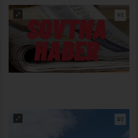
1
/2
.
2
/2