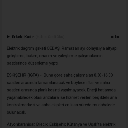
Erkek
|
Kadın
(Haberi Sesli Oku)
Elektrik dağıtım şirketi OEDAŞ, Ramazan ayı dolayısıyla altyapı
geliştirme, bakım, onarım ve iyileştirme çalışmalarının
saatlerinde düzenleme yaptı.
ESKİŞEHİR (İGFA) - Buna göre saha çalışmaları 8.30-16.30
saatleri arasında tamamlanacak ve böylece iftar ve sahur
saatleri arasında planlı kesinti yapılmayacak. Enerji hatlarında
yaşanabilecek olası arızalara ise hizmet verilen beş ildeki ana
kontrol merkezi ve saha ekipleri en kısa sürede müdahalede
bulunacak.
Afyonkarahisar, Bilecik, Eskişehir, Kütahya ve Uşak’ta elektrik