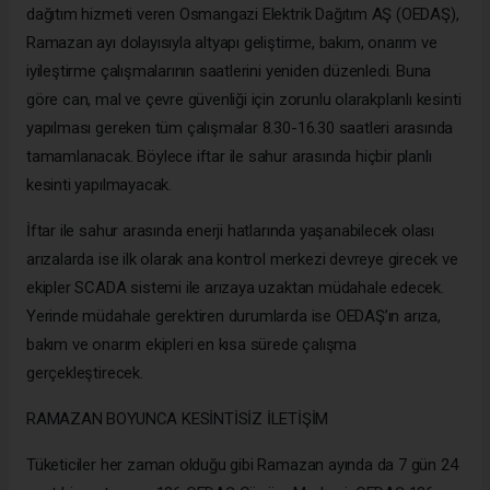
dağıtım hizmeti veren Osmangazi Elektrik Dağıtım AŞ (OEDAŞ),
Ramazan ayı dolayısıyla altyapı geliştirme, bakım, onarım ve
iyileştirme çalışmalarının saatlerini yeniden düzenledi. Buna
göre can, mal ve çevre güvenliği için zorunlu olarakplanlı kesinti
yapılması gereken tüm çalışmalar 8.30-16.30 saatleri arasında
tamamlanacak. Böylece iftar ile sahur arasında hiçbir planlı
kesinti yapılmayacak.
İftar ile sahur arasında enerji hatlarında yaşanabilecek olası
arızalarda ise ilk olarak ana kontrol merkezi devreye girecek ve
ekipler SCADA sistemi ile arızaya uzaktan müdahale edecek.
Yerinde müdahale gerektiren durumlarda ise OEDAŞ’ın arıza,
bakım ve onarım ekipleri en kısa sürede çalışma
gerçekleştirecek.
RAMAZAN BOYUNCA KESİNTİSİZ İLETİŞİM
Tüketiciler her zaman olduğu gibi Ramazan ayında da 7 gün 24