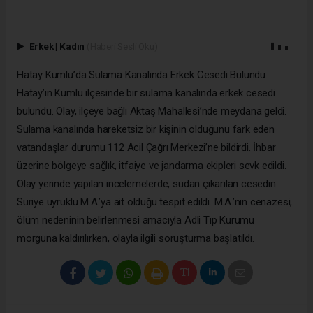
Erkek
|
Kadın
(Haberi Sesli Oku)
Hatay Kumlu’da Sulama Kanalında Erkek Cesedi Bulundu
Hatay’ın Kumlu ilçesinde bir sulama kanalında erkek cesedi
bulundu. Olay, ilçeye bağlı Aktaş Mahallesi’nde meydana geldi.
Sulama kanalında hareketsiz bir kişinin olduğunu fark eden
vatandaşlar durumu 112 Acil Çağrı Merkezi’ne bildirdi. İhbar
üzerine bölgeye sağlık, itfaiye ve jandarma ekipleri sevk edildi.
Olay yerinde yapılan incelemelerde, sudan çıkarılan cesedin
Suriye uyruklu M.A.’ya ait olduğu tespit edildi. M.A.’nın cenazesi,
ölüm nedeninin belirlenmesi amacıyla Adli Tıp Kurumu
morguna kaldırılırken, olayla ilgili soruşturma başlatıldı.