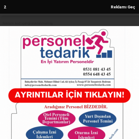
1
Reklamı Geç
Reklam kod içeriği yüklenmemiş.
Anasayfa
OEDAŞ saha çalışma saatlerini
düzenledi!
27.02.2025 - 14:40, Güncelleme: 27.02.2025 - 14:40
5054+ kez okundu.
ABONE OL