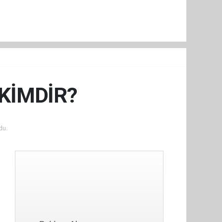
KİMDİR?
du.