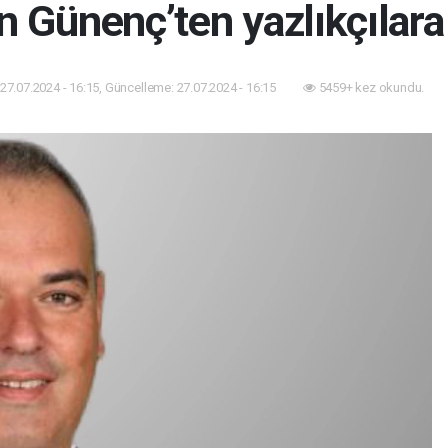
 Günenç’ten yazlıkçılara
27.07.2024 - 16:15, Güncelleme: 27.07.2024 - 16:15
5459+ kez okundu.