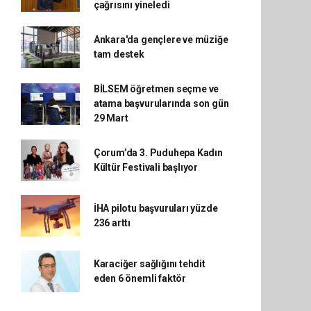
çağrısını yineledi
Ankara'da gençlere ve müziğe
tam destek
BİLSEM öğretmen seçme ve
atama başvurularında son gün
29 Mart
Çorum’da 3. Puduhepa Kadın
Kültür Festivali başlıyor
İHA pilotu başvuruları yüzde
236 arttı
Karaciğer sağlığını tehdit
eden 6 önemli faktör