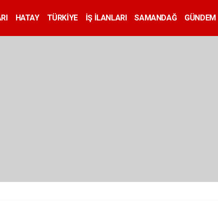
RI
HATAY
TÜRKİYE
İŞ İLANLARI
SAMANDAĞ
GÜNDEM