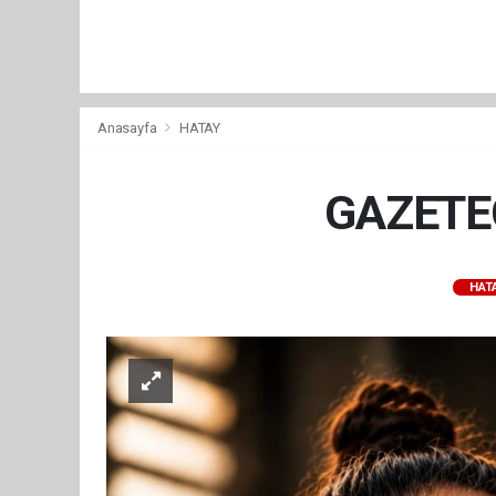
Anasayfa
HATAY
GAZETE
HAT