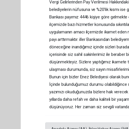
Vergi Gelirlerinden Pay Verilmesi Hakkındaki 
belediyelerin nüfusuna ve %20'lik kısmı ise ge
Bankası payımız 4446 kişiye göre gelmekte 
ilçemizde bazı hizmetler konusunda sıkıntı
uygulamanın amacı ilçemizde ikamet eden nü
payı arttırmaktır. iller Bankasından belediye
döneceğine inandığımız içinde sizleri burad
içerisinde siz sahil sakinlerimiz ile berabe
düşünmekteyiz. Sizlere yaptığımız ikamet
ulaşması durumunda, siz sayın misafirlerim
Bunun için bizler Enez Belediyesi olarak bunu
İçinde bulunduğumuz durumu olabildiğince si
yazımızı okuduğunuzda bizlere hak verecek 
yıllarda daha refah ve daha kaliteli bir yaşa
düşünüyoruz. Her zaman siz sevgili vatandaşla
Anadolu Ajansı (AA), İhlas Haber Ajansı (İHA