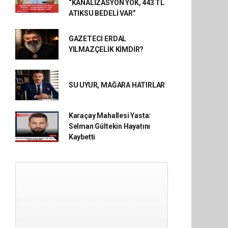
“KANALİZASYON YOK, 443 TL
ATIKSU BEDELİ VAR”
GAZETECİ ERDAL
YILMAZÇELİK KİMDİR?
SU UYUR, MAĞARA HATIRLAR
Karaçay Mahallesi Yasta:
Selman Gültekin Hayatını
Kaybetti