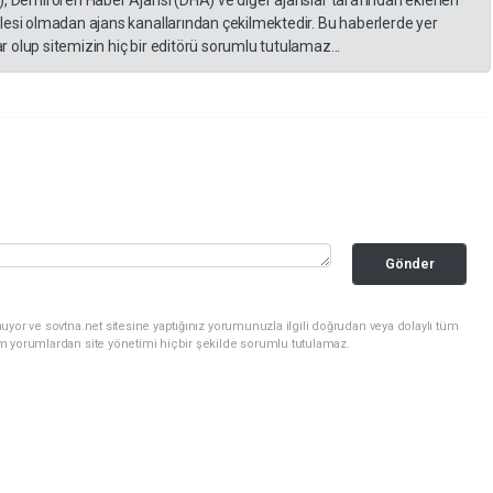
lesi olmadan ajans kanallarından çekilmektedir. Bu haberlerde yer
 olup sitemizin hiç bir editörü sorumlu tutulamaz...
Gönder
uyor ve sovtna.net sitesine yaptığınız yorumunuzla ilgili doğrudan veya dolaylı tüm
m yorumlardan site yönetimi hiçbir şekilde sorumlu tutulamaz.