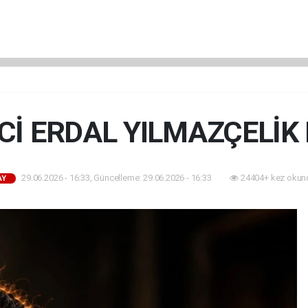
Cİ ERDAL YILMAZÇELİK 
29.06.2026 - 16:33, Güncelleme: 29.06.2026 - 16:33
24404+ kez okun
AY