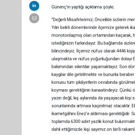
Günenç’in yaptığı açıklama şöyle;
“Değerli Misafirlerimiz; Öncelikle sizlerin me
Yılın belirli dönemlerinde ilçemize gelerek 
monotonlaşmış olan ortamından kaçarak, hu
istediğinizin farkındayız. Bu bağlamda sizle
bilincindeyiz. İlçemiz nüfus olarak 4446 kiş
ulaşmakta ve nüfus yoğunluğundan dolayı E
bakımından sıkıntılar yaşamaktayız. Son d
kaygılar dile getirilmekte ve bununla berab
konusu tüm şikâyetlerin cevabında görülmekt
koyması gerektiğinin kanaatindeyiz. Çünkü ön
yazın değil, kış aylarında da yaşayacak kişi
sorunlarında artması kaçınılmaz olacaktır. El
ikametgâhını Enez'e aldırması gerektiğidir.
toplamda 6300 adet yazlık konut bulunmakta
dahil ettiğimizde kişi sayımız on bin'li rakam