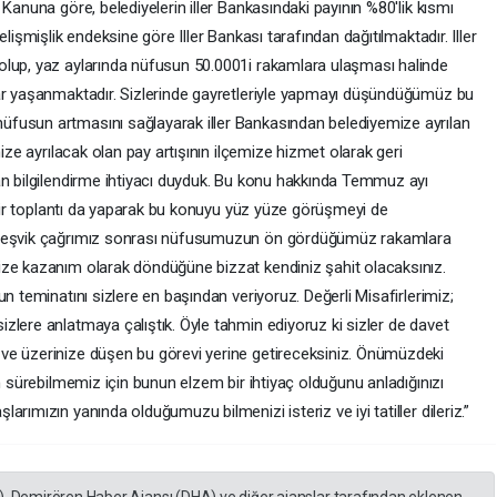
Kanuna göre, belediyelerin iller Bankasındaki payının %80'lik kısmı
lişmişlik endeksine göre Iller Bankası tarafından dağıtılmaktadır. Iller
olup, yaz aylarında nüfusun 50.0001i rakamlara ulaşması halinde
lar yaşanmaktadır. Sizlerinde gayretleriyle yapmayı düşündüğümüz bu
fusun artmasını sağlayarak iller Bankasından belediyemize ayrılan
mize ayrılacak olan pay artışının ilçemize hizmet olarak geri
an bilgilendirme ihtiyacı duyduk. Bu konu hakkında Temmuz ayı
r bir toplantı da yaparak bu konuyu yüz yüze görüşmeyi de
e teşvik çağrımız sonrası nüfusumuzun ön gördüğümüz rakamlara
ize kazanım olarak döndüğüne bizzat kendiniz şahit olacaksınız.
n teminatını sizlere en başından veriyoruz. Değerli Misafirlerimiz;
zlere anlatmaya çalıştık. Öyle tahmin ediyoruz ki sizler de davet
ve üzerinize düşen bu görevi yerine getireceksiniz. Önümüzdeki
m sürebilmemiz için bunun elzem bir ihtiyaç olduğunu anladığınızı
rımızın yanında olduğumuzu bilmenizi isteriz ve iyi tatiller dileriz.”
), Demirören Haber Ajansı (DHA) ve diğer ajanslar tarafından eklenen