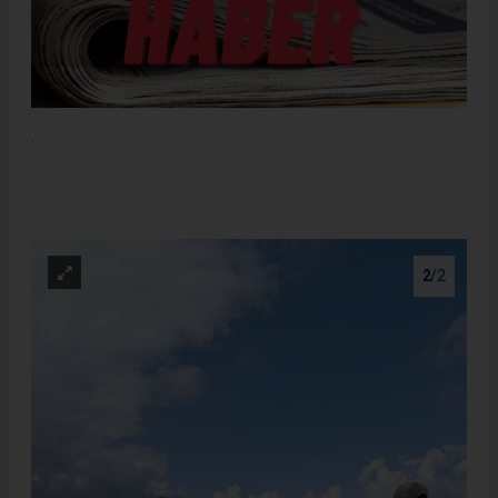
.
2
/2