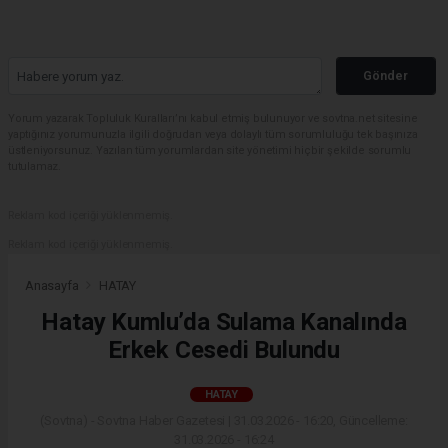
Gönder
Yorum yazarak Topluluk Kuralları’nı kabul etmiş bulunuyor ve sovtna.net sitesine
yaptığınız yorumunuzla ilgili doğrudan veya dolaylı tüm sorumluluğu tek başınıza
üstleniyorsunuz. Yazılan tüm yorumlardan site yönetimi hiçbir şekilde sorumlu
tutulamaz.
Reklam kod içeriği yüklenmemiş.
Reklam kod içeriği yüklenmemiş.
Anasayfa
HATAY
Hatay Kumlu’da Sulama Kanalında
Erkek Cesedi Bulundu
HATAY
(Sovtna) - Sovtna Haber Gazetesi | 31.03.2026 - 16:20, Güncelleme:
31.03.2026 - 16:24