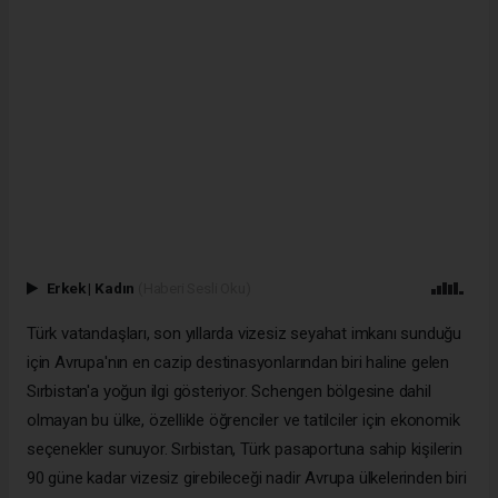
Erkek
|
Kadın
(Haberi Sesli Oku)
Türk vatandaşları, son yıllarda vizesiz seyahat imkanı sunduğu
için Avrupa'nın en cazip destinasyonlarından biri haline gelen
Sırbistan'a yoğun ilgi gösteriyor. Schengen bölgesine dahil
olmayan bu ülke, özellikle öğrenciler ve tatilciler için ekonomik
seçenekler sunuyor. Sırbistan, Türk pasaportuna sahip kişilerin
90 güne kadar vizesiz girebileceği nadir Avrupa ülkelerinden biri