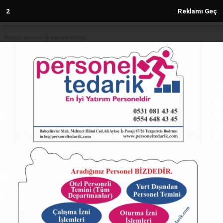
2
Reklamı Geç
Reklam kod içeriği yüklenmemiş.
Anasayfa
TÜRKİYE
Türkler, Avrupa'nın Vizesiz Tek
Ülkesine Akın Ediyor: Hem Eğitim
Hem Tatil Çok Ucuz
TÜRKİYE
18.02.2025 - 22:35, Güncelleme: 18.02.2025 - 22:35
6113+ kez okundu.
Türkler, Avrupa'nın Vizesiz Tek Ülkesine Akın
Ediyor: Hem Eğitim Hem Tatil Çok Ucuz