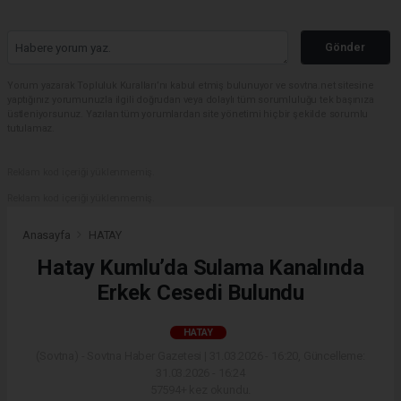
Gönder
Yorum yazarak Topluluk Kuralları’nı kabul etmiş bulunuyor ve sovtna.net sitesine
yaptığınız yorumunuzla ilgili doğrudan veya dolaylı tüm sorumluluğu tek başınıza
üstleniyorsunuz. Yazılan tüm yorumlardan site yönetimi hiçbir şekilde sorumlu
tutulamaz.
Reklam kod içeriği yüklenmemiş.
Reklam kod içeriği yüklenmemiş.
Anasayfa
HATAY
Hatay Kumlu’da Sulama Kanalında
Erkek Cesedi Bulundu
HATAY
(Sovtna) - Sovtna Haber Gazetesi | 31.03.2026 - 16:20, Güncelleme:
31.03.2026 - 16:24
57594+ kez okundu.