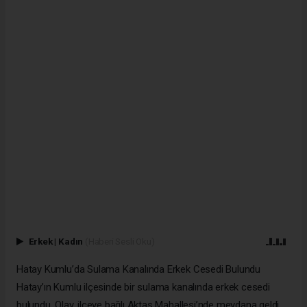
Erkek
|
Kadın
(Haberi Sesli Oku)
Hatay Kumlu’da Sulama Kanalında Erkek Cesedi Bulundu
Hatay’ın Kumlu ilçesinde bir sulama kanalında erkek cesedi
bulundu. Olay, ilçeye bağlı Aktaş Mahallesi’nde meydana geldi.