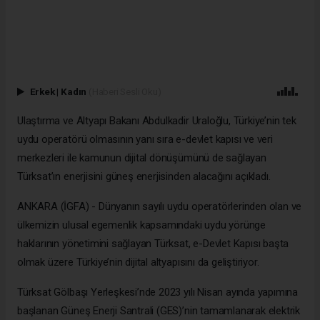
Erkek
|
Kadın
(Haberi Sesli Oku)
Ulaştırma ve Altyapı Bakanı Abdulkadir Uraloğlu, Türkiye’nin tek
uydu operatörü olmasının yanı sıra e-devlet kapısı ve veri
merkezleri ile kamunun dijital dönüşümünü de sağlayan
Türksat’ın enerjisini güneş enerjisinden alacağını açıkladı.
ANKARA (İGFA) - Dünyanın sayılı uydu operatörlerinden olan ve
ülkemizin ulusal egemenlik kapsamındaki uydu yörünge
haklarının yönetimini sağlayan Türksat, e-Devlet Kapısı başta
olmak üzere Türkiye’nin dijital altyapısını da geliştiriyor.
Türksat Gölbaşı Yerleşkesi’nde 2023 yılı Nisan ayında yapımına
başlanan Güneş Enerji Santrali (GES)’nin tamamlanarak elektrik