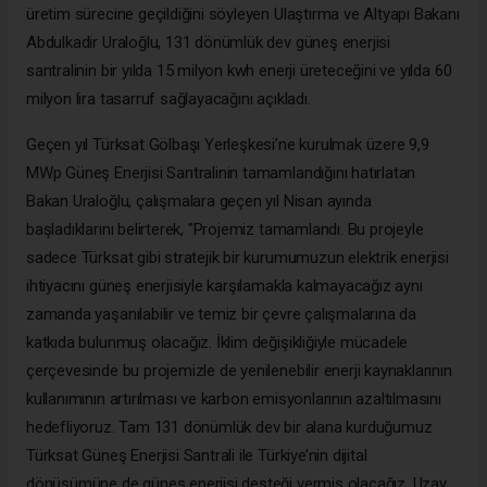
üretim sürecine geçildiğini söyleyen Ulaştırma ve Altyapı Bakanı
Abdulkadir Uraloğlu, 131 dönümlük dev güneş enerjisi
santralinin bir yılda 15 milyon kwh enerji üreteceğini ve yılda 60
milyon lira tasarruf sağlayacağını açıkladı.
Geçen yıl Türksat Gölbaşı Yerleşkesi’ne kurulmak üzere 9,9
MWp Güneş Enerjisi Santralinin tamamlandığını hatırlatan
Bakan Uraloğlu, çalışmalara geçen yıl Nisan ayında
başladıklarını belirterek, "Projemiz tamamlandı. Bu projeyle
sadece Türksat gibi stratejik bir kurumumuzun elektrik enerjisi
ihtiyacını güneş enerjisiyle karşılamakla kalmayacağız aynı
zamanda yaşanılabilir ve temiz bir çevre çalışmalarına da
katkıda bulunmuş olacağız. İklim değişikliğiyle mücadele
çerçevesinde bu projemizle de yenilenebilir enerji kaynaklarının
kullanımının artırılması ve karbon emisyonlarının azaltılmasını
hedefliyoruz. Tam 131 dönümlük dev bir alana kurduğumuz
Türksat Güneş Enerjisi Santrali ile Türkiye’nin dijital
dönüşümüne de güneş enerjisi desteği vermiş olacağız. Uzay