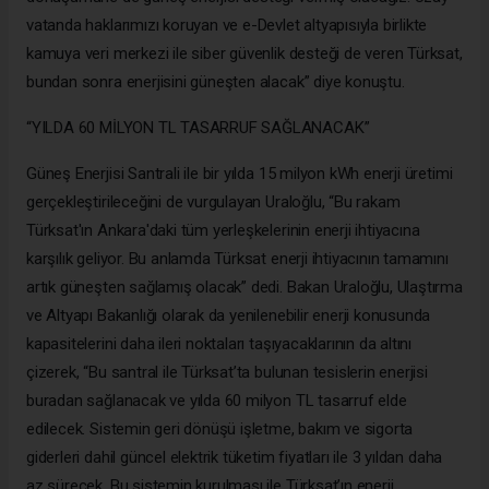
vatanda haklarımızı koruyan ve e-Devlet altyapısıyla birlikte
kamuya veri merkezi ile siber güvenlik desteği de veren Türksat,
bundan sonra enerjisini güneşten alacak” diye konuştu.
“YILDA 60 MİLYON TL TASARRUF SAĞLANACAK”
Güneş Enerjisi Santrali ile bir yılda 15 milyon kWh enerji üretimi
gerçekleştirileceğini de vurgulayan Uraloğlu, “Bu rakam
Türksat'ın Ankara'daki tüm yerleşkelerinin enerji ihtiyacına
karşılık geliyor. Bu anlamda Türksat enerji ihtiyacının tamamını
artık güneşten sağlamış olacak” dedi. Bakan Uraloğlu, Ulaştırma
ve Altyapı Bakanlığı olarak da yenilenebilir enerji konusunda
kapasitelerini daha ileri noktaları taşıyacaklarının da altını
çizerek, “Bu santral ile Türksat’ta bulunan tesislerin enerjisi
buradan sağlanacak ve yılda 60 milyon TL tasarruf elde
edilecek. Sistemin geri dönüşü işletme, bakım ve sigorta
giderleri dahil güncel elektrik tüketim fiyatları ile 3 yıldan daha
az sürecek. Bu sistemin kurulması ile Türksat’ın enerji