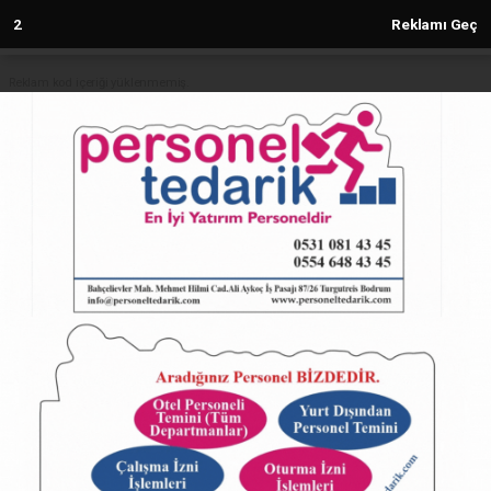
2
Reklamı Geç
Reklam kod içeriği yüklenmemiş.
Anasayfa
Türksat GES'le 60 milyon TL
tasarruf sağlayacak
10.09.2024 - 13:37, Güncelleme: 10.09.2024 - 13:37
5225+ kez okundu.
ABONE OL