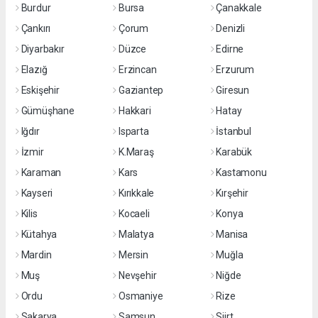
Burdur
Bursa
Çanakkale
Çankırı
Çorum
Denizli
Diyarbakır
Düzce
Edirne
Elazığ
Erzincan
Erzurum
Eskişehir
Gaziantep
Giresun
Gümüşhane
Hakkari
Hatay
Iğdır
Isparta
İstanbul
İzmir
K.Maraş
Karabük
Karaman
Kars
Kastamonu
Kayseri
Kırıkkale
Kırşehir
Kilis
Kocaeli
Konya
Kütahya
Malatya
Manisa
Mardin
Mersin
Muğla
Muş
Nevşehir
Niğde
Ordu
Osmaniye
Rize
Sakarya
Samsun
Siirt