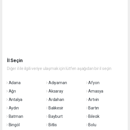
İl Seçin
Diğer il ile ilgili veriye ulaşmak için lütfen aşağıdan bir il seçin
Adana
Adıyaman
Afyon
Ağrı
Aksaray
Amasya
Antalya
Ardahan
Artvin
Aydın
Balıkesir
Bartın
Batman
Bayburt
Bilecik
Bingöl
Bitlis
Bolu