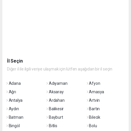
İl Seçin
Diğer il ile ilgili veriye ulaşmak için lütfen aşağıdan bir il seçin
Adana
Adıyaman
Afyon
Ağrı
Aksaray
Amasya
Antalya
Ardahan
Artvin
Aydın
Balıkesir
Bartın
Batman
Bayburt
Bilecik
Bingöl
Bitlis
Bolu