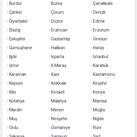
Burdur
Bursa
Çanakkale
Çankırı
Çorum
Denizli
Diyarbakır
Düzce
Edirne
Elazığ
Erzincan
Erzurum
Eskişehir
Gaziantep
Giresun
Gümüşhane
Hakkari
Hatay
Iğdır
Isparta
İstanbul
İzmir
K.Maraş
Karabük
Karaman
Kars
Kastamonu
Kayseri
Kırıkkale
Kırşehir
Kilis
Kocaeli
Konya
Kütahya
Malatya
Manisa
Mardin
Mersin
Muğla
Muş
Nevşehir
Niğde
Ordu
Osmaniye
Rize
Sakarya
Samsun
Siirt