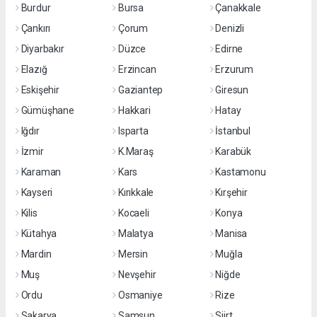
Burdur
Bursa
Çanakkale
Çankırı
Çorum
Denizli
Diyarbakır
Düzce
Edirne
Elazığ
Erzincan
Erzurum
Eskişehir
Gaziantep
Giresun
Gümüşhane
Hakkari
Hatay
Iğdır
Isparta
İstanbul
İzmir
K.Maraş
Karabük
Karaman
Kars
Kastamonu
Kayseri
Kırıkkale
Kırşehir
Kilis
Kocaeli
Konya
Kütahya
Malatya
Manisa
Mardin
Mersin
Muğla
Muş
Nevşehir
Niğde
Ordu
Osmaniye
Rize
Sakarya
Samsun
Siirt