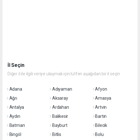
İl Seçin
Diğer il ile ilgili veriye ulaşmak için lütfen aşağıdan bir il seçin
Adana
Adıyaman
Afyon
Ağrı
Aksaray
Amasya
Antalya
Ardahan
Artvin
Aydın
Balıkesir
Bartın
Batman
Bayburt
Bilecik
Bingöl
Bitlis
Bolu